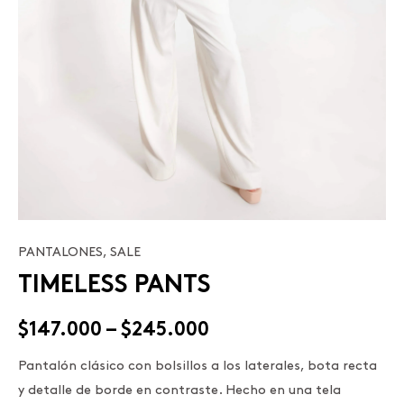
PANTALONES
,
SALE
TIMELESS
Price
TIMELESS PANTS
PANTS
range:
cantidad
$
147.000
–
$
245.000
$147.000
Pantalón clásico con bolsillos a los laterales, bota recta
through
y detalle de borde en contraste. Hecho en una tela