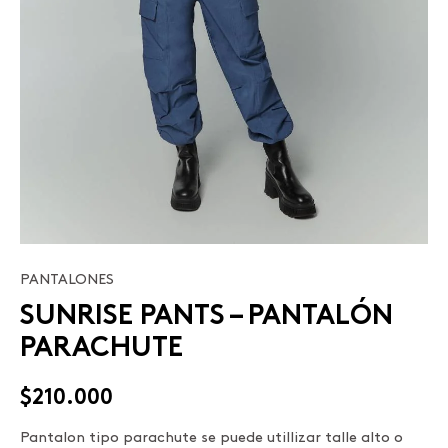
PANTALONES
SUNRISE
SUNRISE PANTS – PANTALÓN
PANTS
-
PARACHUTE
PANTALÓN
PARACHUTE
$
210.000
cantidad
Pantalon tipo parachute se puede utillizar talle alto o