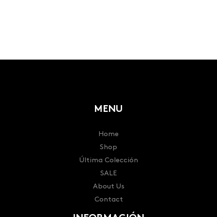
MENU
Home
Shop
Última Colección
SALE
About Us
Contact