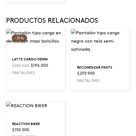
PRODUCTOS RELACIONADOS
Original
Current
price
price
-31%
-31%
was:
is:
$285.000.
$196.000.
LATTE CARGO DENIM
$
285.000
$
196.000
RECOMENZAR PANTS
PANTALONES
$
259.900
PANTALONES
REACTION BIKER
$
150.000