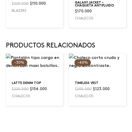
GALAXY JACKET –
$
220.000
$
110.000
CHAQUETA ANTIFLUIDO
BLAZERS
$
170.000
CHALECOS
PRODUCTOS RELACIONADOS
Original
Current
Original
Current
price
price
price
price
-30%
-30%
-40%
-40%
was:
is:
was:
is:
$220.000.
$154.000.
$205.000.
$123.000.
LATTE DENIM TOP
TIMELESS VEST
$
220.000
$
205.000
$
154.000
$
123.000
CHALECOS
CHALECOS