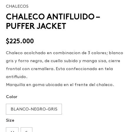
CHALECOS
CHALECO
CHALECO ANTIFLUIDO –
ANTIFLUIDO
-
PUFFER JACKET
PUFFER
JACKET
$
225.000
cantidad
Chaleco acolchado en combinacion de 3 colores; blanco
gris y forro negro, de cuello subido y manga sisa, cierre
frontal con cremallera. Esta confeccionado en tela
antifluido.
Marquilla en goma ubicada en el frente del chaleco.
Color
BLANCO-NEGRO-GRIS
Size