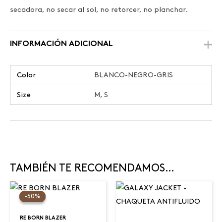
secadora, no secar al sol, no retorcer, no planchar.
INFORMACIÓN ADICIONAL
Color
BLANCO-NEGRO-GRIS
Size
M, S
TAMBIÉN TE RECOMENDAMOS…
Original
Current
price
price
-50%
-50%
was:
is:
$220.000.
$110.000.
RE BORN BLAZER